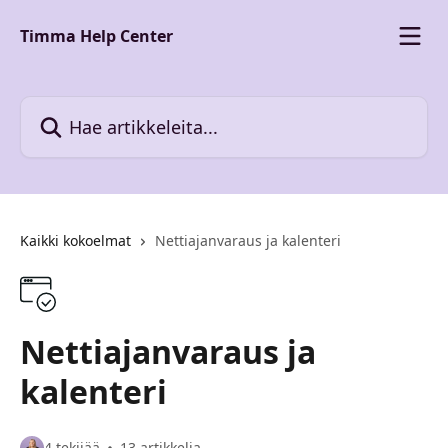
Siirry pääsisältöön
Timma Help Center
Hae artikkeleita...
Kaikki kokoelmat
Nettiajanvaraus ja kalenteri
Nettiajanvaraus ja
kalenteri
4 tekijää
13 artikkelia