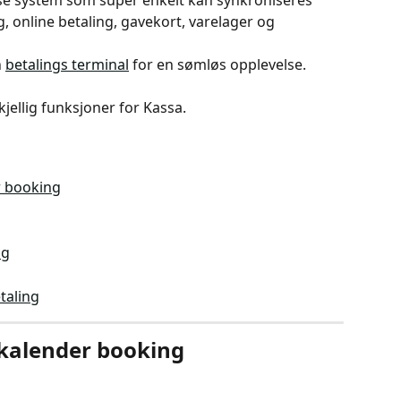
sse system som super enkelt kan synkroniseres 
, online betaling, gavekort, varelager og 
 
betalings terminal
 for en sømløs opplevelse. 
kjellig funksjoner for Kassa. 
r booking
ng
taling
 kalender booking