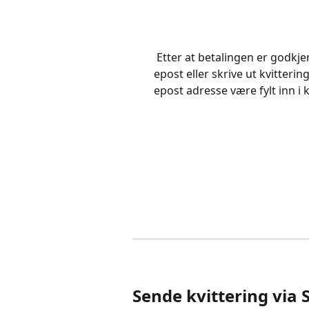
 Etter at betalingen er godkjent, kan du enten sende kvitteringen til kunden på 
epost eller skrive ut kvitteri
epost adresse være fylt inn i
Sende kvittering via