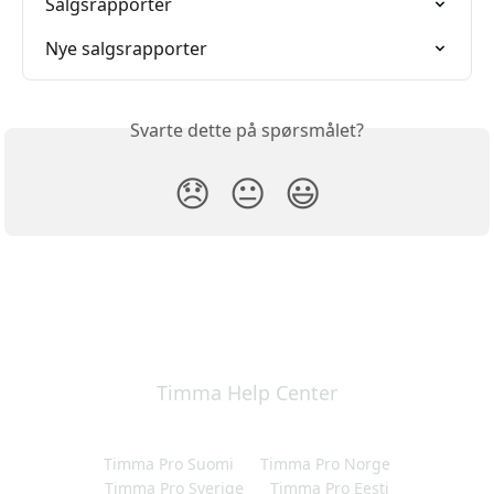
Salgsrapporter
Nye salgsrapporter
Svarte dette på spørsmålet?
😞
😐
😃
Timma Help Center
Timma Pro Suomi
Timma Pro Norge
Timma Pro Sverige
Timma Pro Eesti