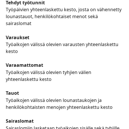
Tehdyt työtunnit
Työpäivien yhteenlaskettu kesto, josta on vähennetty 
lounastauot, henkilökohtaiset menot sekä 
sairaslomat
Varaukset
Työaikojen välissä olevien varausten yhteenlaskettu 
kesto
Varaamattomat
Työaikojen välissä olevien tyhjien välien 
yhteenlaskettu kesto
Tauot
Työaikojen välissä olevien lounastaukojen ja 
henkilökohtaisten menojen yhteenlaskettu kesto
Sairaslomat
Sairaslomiin lasketaan työaikojen sisälle sekä tyhjille 