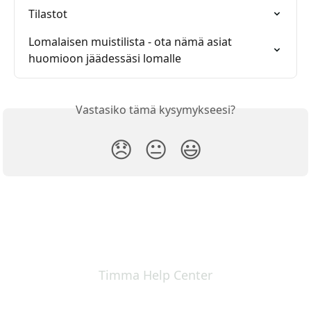
Tilastot
Lomalaisen muistilista - ota nämä asiat 
huomioon jäädessäsi lomalle
Vastasiko tämä kysymykseesi?
😞
😐
😃
Timma Help Center