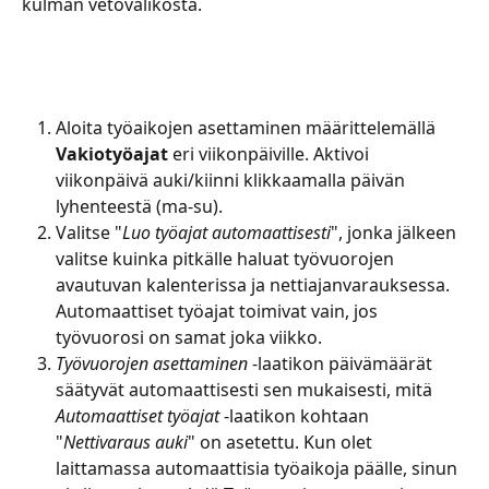
kulman vetovalikosta. 
Aloita työaikojen asettaminen määrittelemällä 
Vakiotyöajat
 eri viikonpäiville. Aktivoi 
viikonpäivä auki/kiinni klikkaamalla päivän 
lyhenteestä (ma-su).
Valitse "
Luo työajat automaattisesti
", jonka jälkeen 
valitse kuinka pitkälle haluat työvuorojen 
avautuvan kalenterissa ja nettiajanvarauksessa. 
Automaattiset työajat toimivat vain, jos 
työvuorosi on samat joka viikko.
Työvuorojen asettaminen
 -laatikon päivämäärät 
säätyvät automaattisesti sen mukaisesti, mitä 
Automaattiset työajat
 -laatikon kohtaan 
"
Nettivaraus auki
" on asetettu. Kun olet 
laittamassa automaattisia työaikoja päälle, sinun 