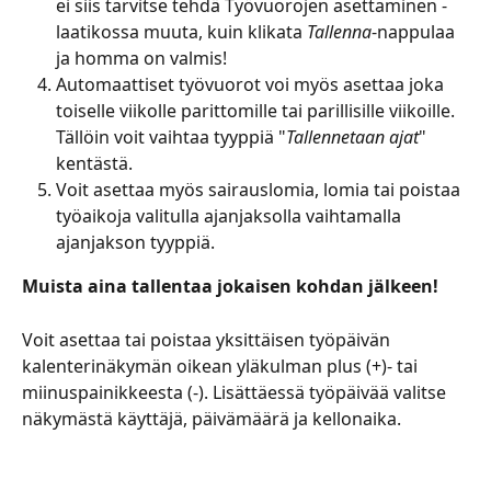
ei siis tarvitse tehdä Työvuorojen asettaminen -
laatikossa muuta, kuin klikata 
Tallenna
-nappulaa 
ja homma on valmis! 
Automaattiset työvuorot voi myös asettaa joka 
toiselle viikolle parittomille tai parillisille viikoille. 
Tällöin voit vaihtaa tyyppiä "
Tallennetaan ajat
" 
kentästä.
Voit asettaa myös sairauslomia, lomia tai poistaa 
työaikoja valitulla ajanjaksolla vaihtamalla 
ajanjakson tyyppiä.
Muista aina tallentaa jokaisen kohdan jälkeen!
Voit asettaa tai poistaa yksittäisen työpäivän 
kalenterinäkymän oikean yläkulman plus (+)- tai 
miinuspainikkeesta (-). Lisättäessä työpäivää valitse 
näkymästä käyttäjä, päivämäärä ja kellonaika.