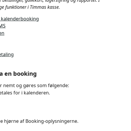
 betalinger, gavekort, lagerstyring og rapporter. I 
ige funktioner i Timmas kasse.
n kalenderbooking
SMS
en
etaling
ia en booking
er nemt og gøres som følgende:
tales for i kalenderen.
jre hjørne af Booking-oplysningerne.