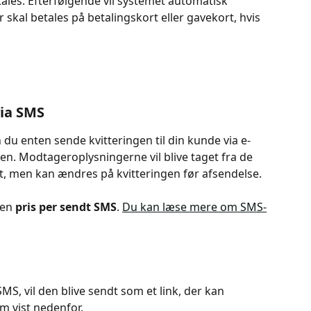
ales. Efterfølgende vil systemet automatisk 
skal betales på betalingskort eller gavekort, hvis 
via SMS
 du enten sende kvitteringen til din kunde via e-
gen. Modtageroplysningerne vil blive taget fra de 
t, men kan ændres på kvitteringen før afsendelse.
 en 
pris per sendt SMS
. 
Du kan læse mere om SMS-
S, vil den blive sendt som et link, der kan 
om vist nedenfor.