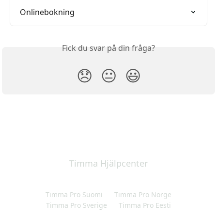
Onlinebokning
Fick du svar på din fråga?
😞
😐
😃
Timma Hjälpcenter
Timma Pro Suomi
Timma Pro Norge
Timma Pro Sverige
Timma Pro Eesti