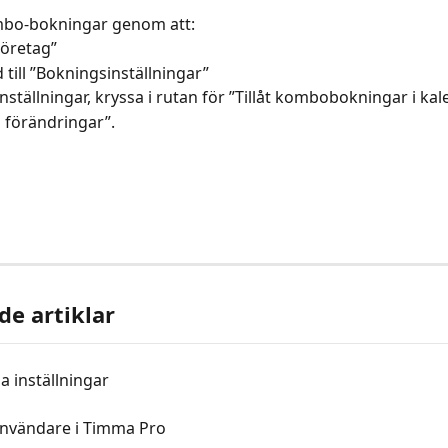
mbo-bokningar genom att:
”Företag”
ed till ”Bokningsinställningar” 
 av inställningar, kryssa i rutan för ”Tillåt kombobokningar i ka
ara förändringar”.
de artiklar
a inställningar
Användare i Timma Pro