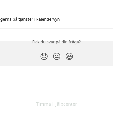
gerna på tjänster i kalendervyn
Fick du svar på din fråga?
😞
😐
😃
Timma Hjälpcenter