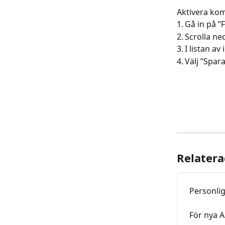
Aktivera ko
1.	Gå in på 
2.	Scrolla n
3.	I listan
4.	Välj ”Sp
Relatera
Personlig
För nya 