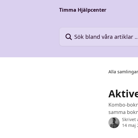
Hoppa till huvudinnehåll
Timma Hjälpcenter
Sök bland våra artiklar …
Alla samlinga
Aktiv
Kombo-boknin
samma bokni
Skrivet
14 maj 