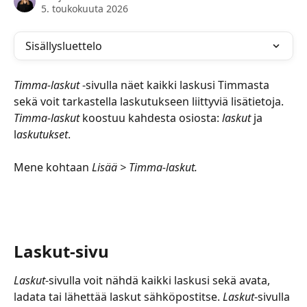
5. toukokuuta 2026
Sisällysluettelo
Timma-laskut 
-sivulla näet kaikki laskusi Timmasta 
sekä voit tarkastella laskutukseen liittyviä lisätietoja. 
Timma-laskut
 koostuu kahdesta osiosta: 
laskut 
ja 
l
askutukset
.
Mene kohtaan 
Lisää > Timma-laskut. 
Laskut-sivu
Laskut
-sivulla voit nähdä kaikki laskusi sekä avata, 
ladata tai lähettää laskut sähköpostitse. 
Laskut
-sivulla 