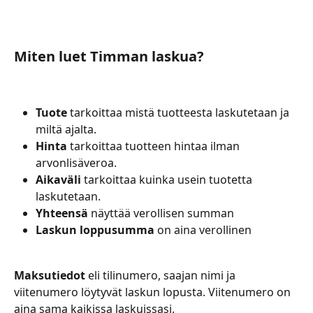
Miten luet Timman laskua?
Tuote
 tarkoittaa mistä tuotteesta laskutetaan ja 
miltä ajalta.
Hinta
 tarkoittaa tuotteen hintaa ilman 
arvonlisäveroa.
Aikaväli
 tarkoittaa kuinka usein tuotetta 
laskutetaan.
Yhteensä
 näyttää verollisen summan
Laskun loppusumma
 on aina verollinen
Maksutiedot
 eli tilinumero, saajan nimi ja 
viitenumero löytyvät laskun lopusta. Viitenumero on 
aina sama kaikissa laskuissasi.