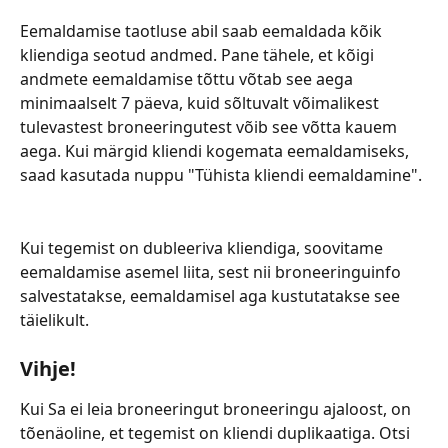
Eemaldamise taotluse abil saab eemaldada kõik 
kliendiga seotud andmed. Pane tähele, et kõigi 
andmete eemaldamise tõttu võtab see aega 
minimaalselt 7 päeva, kuid sõltuvalt võimalikest 
tulevastest broneeringutest võib see võtta kauem 
aega. Kui märgid kliendi kogemata eemaldamiseks, 
saad kasutada nuppu "Tühista kliendi eemaldamine".
Kui tegemist on dubleeriva kliendiga, soovitame 
eemaldamise asemel liita, sest nii broneeringuinfo 
salvestatakse, eemaldamisel aga kustutatakse see 
täielikult.
Vihje
!
Kui Sa ei leia broneeringut broneeringu ajaloost, on 
tõenäoline, et tegemist on kliendi duplikaatiga. Otsi 