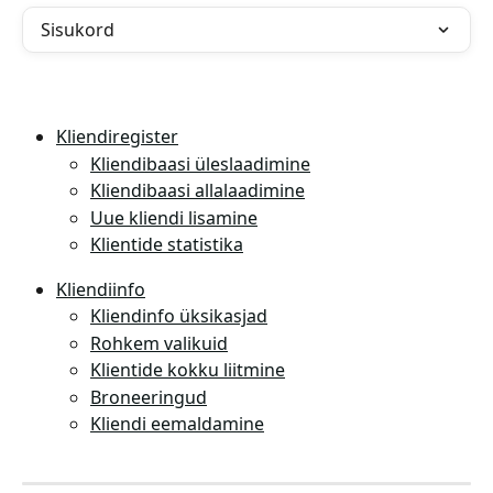
Sisukord
Kliendiregister
Kliendibaasi üleslaadimine
Kliendibaasi allalaadimine
Uue kliendi lisamine
Klientide statistika
Kliendiinfo
Kliendinfo üksikasjad
Rohkem valikuid
Klientide kokku liitmine
Broneeringud
Kliendi eemaldamine