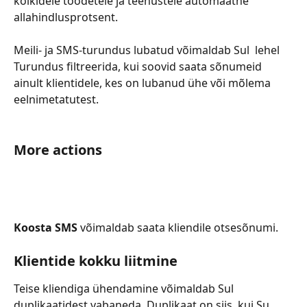
kõikidele toodetele ja teenustele automaatne 
allahindlusprotsent.
Meili- ja SMS-turundus lubatud võimaldab Sul  lehel 
Turundus filtreerida, kui soovid saata sõnumeid 
ainult klientidele, kes on lubanud ühe või mõlema 
eelnimetatutest.
More actions
Koosta SMS 
võimaldab saata kliendile otsesõnumi.
Klientide kokku liitmine
Teise kliendiga ühendamine võimaldab Sul 
duplikaatidest vabaneda. Duplikaat on siis, kui Su 