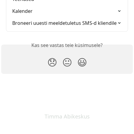
Kalender
Broneeri uuesti meeldetuletus SMS-d kliendile
Kas see vastas teie küsimusele?
😞
😐
😃
Timma Abikeskus