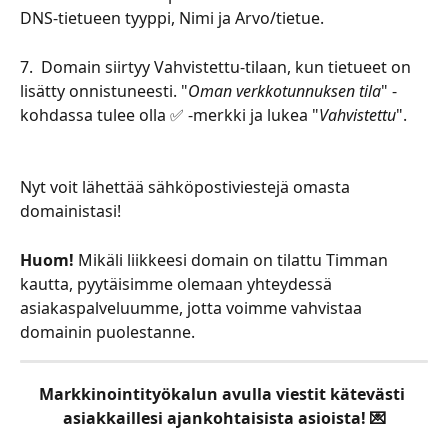
DNS-tietueen tyyppi, Nimi ja Arvo/tietue. 
7.  Domain siirtyy Vahvistettu-tilaan, kun tietueet on 
lisätty onnistuneesti. "
Oman verkkotunnuksen tila
" -
kohdassa tulee olla ✅ -merkki ja lukea "
Vahvistettu
". 
Nyt voit lähettää sähköpostiviestejä omasta 
domainistasi!
Huom!
 Mikäli liikkeesi domain on tilattu Timman 
kautta, pyytäisimme olemaan yhteydessä 
asiakaspalveluumme, jotta voimme vahvistaa 
domainin puolestanne. 
Markkinointityökalun avulla viestit kätevästi 
asiakkaillesi ajankohtaisista asioista! 💌