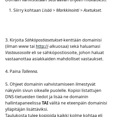
Siirry kohtaan 
Lisää > Markkinointi > Asetukset.
3. Kirjoita 
Sähköpostiasetukset
-kenttään domainisi 
(ilman www tai 
http://
-alkuosaa) sekä haluamasi 
Vastausosoite
 eli se sähköpostiosoite, johon haluat 
vastaanottaa asiakkaiden mahdolliset vastaukset.
4. Paina 
Tallenna. 
5. Ohjeet domainin vahvistamiseen
ilmestyvät 
näkyviin
sivun oikealle puolelle
. 
Kopioi listattujen 
DNS-tietueiden tiedot ja lisää ne domainin 
hallintapaneelissa 
TAI
 välitä ne eteenpäin domainisi 
ylläpitäjän lisättäviksi.
Taulukosta tulee kopioida kaikki kolme kohtaa eli 