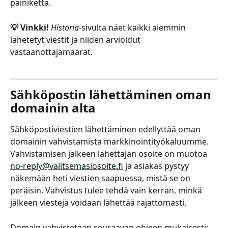
painiketta. 
💡 Vinkki!
Historia
-sivulta näet kaikki aiemmin 
lähetetyt viestit ja niiden arvioidut 
vastaanottajamäärät. 
Sähköpostin lähettäminen oman 
domainin alta
Sähköpostiviestien lähettäminen edellyttää oman 
domainin vahvistamista markkinointityökaluumme. 
Vahvistamisen jälkeen lähettäjän osoite on muotoa 
no-reply@valitsemasiosoite.fi
 ja asiakas pystyy 
näkemään heti viestien saapuessa, mistä se on 
peräisin. Vahvistus tulee tehdä vain kerran, minkä 
jälkeen viestejä voidaan lähettää rajattomasti.
Domain vahvistetaan seuraavan ohjeen mukaisesti: