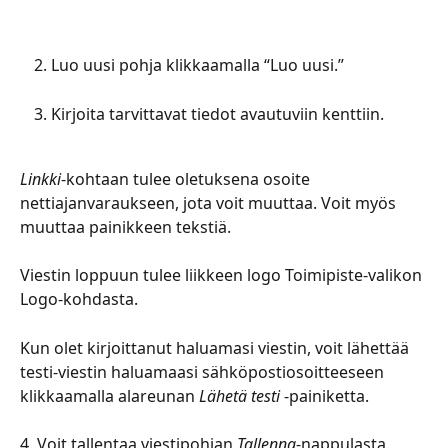
Luo uusi pohja klikkaamalla “Luo uusi.”
Kirjoita tarvittavat tiedot avautuviin kenttiin. 
Linkki
-kohtaan tulee oletuksena osoite 
nettiajanvaraukseen, jota voit muuttaa. Voit myös 
muuttaa painikkeen tekstiä. 
Viestin loppuun tulee liikkeen logo Toimipiste-valikon 
Logo-kohdasta.
Kun olet kirjoittanut haluamasi viestin, voit lähettää 
testi-viestin haluamaasi sähköpostiosoitteeseen 
klikkaamalla alareunan 
Lähetä testi
 -painiketta. 
4. Voit tallentaa viestipohjan 
Tallenna
-nappulasta.