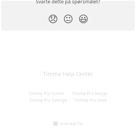
Svarte dette på spørsmålet?
😞
😐
😃
Timma Help Center
Timma Pro Suomi
Timma Pro Norge
Timma Pro Sverige
Timma Pro Eesti
Vi bruker Fin