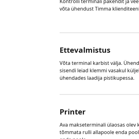
Kontrolli terminali pakendit ja ve
võta ühendust Timma klienditeen
Ettevalmistus
Võta terminal karbist välja. Ühend
sisendi leiad klemmi vasakul küljel
ühendades laadija pistikupessa.
Printer
Ava makseterminali ülaosas olev kvi
tõmmata rulli allapoole enda pool