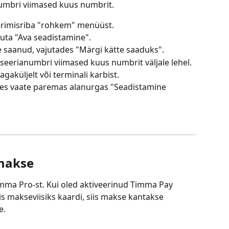
numbri viimased kuus numbrit.
erimisriba "rohkem" menüüst.
juta "Ava seadistamine".
te saanud, vajutades "Märgi kätte saaduks".
 seerianumbri viimased kuus numbrit väljale lehel. 
agaküljelt või terminali karbist.
ades vaate paremas alanurgas "Seadistamine 
makse
imma Pro-st. Kui oled aktiveerinud Timma Pay 
is makseviisiks kaardi, siis makse kantakse 
e.