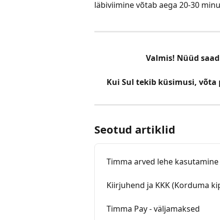
läbiviimine võtab aega 20-30 minut
Valmis! Nüüd saad
Kui Sul tekib küsimusi, võt
Seotud artiklid
Timma arved lehe kasutamine
Kiirjuhend ja KKK (Korduma k
Timma Pay - väljamaksed