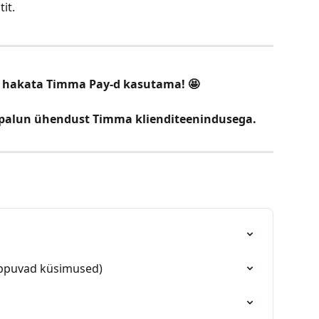
it.
 hakata Timma Pay-d kasutama! 🤩
a palun ühendust Timma klienditeenindusega.
ippuvad küsimused)