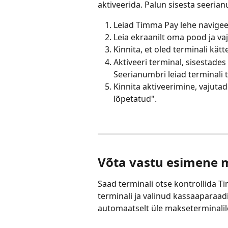
aktiveerida. Palun sisesta seeria
Leiad Timma Pay lehe navige
Leia ekraanilt oma pood ja va
Kinnita, et oled terminali kät
Aktiveeri terminal, sisestades
Seerianumbri leiad terminali t
Kinnita aktiveerimine, vajut
lõpetatud".
Võta vastu esimene 
Saad terminali otse kontrollida T
terminali ja valinud kassaaparaad
automaatselt üle makseterminalil