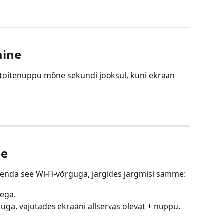
mine
a toitenuppu mõne sekundi jooksul, kuni ekraan 
ne
ühenda see Wi-Fi-võrguga, järgides järgmisi samme:
lega.
ga, vajutades ekraani allservas olevat + nuppu.