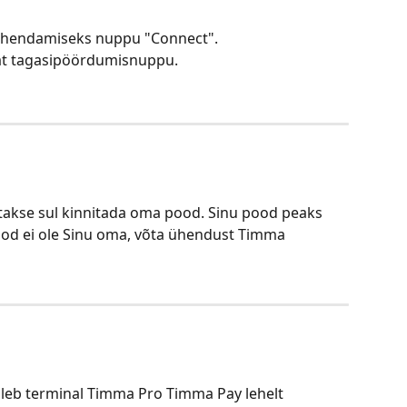
a ühendamiseks nuppu "Connect".
vat tagasipöördumisnuppu.
takse sul kinnitada oma pood. Sinu pood peaks 
pood ei ole Sinu oma, võta ühendust Timma 
uleb terminal Timma Pro Timma Pay lehelt 