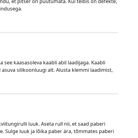
endu, et pitser on puutumata. Kui teibis on defekte, 
indusega.
a see kaasasoleva kaabli abil laadijaga. Kaabli 
 asuva silikoonluugi alt. Alusta klemmi laadimist, 
itungirulli luuk. Aseta rull nii, et saad paberi 
e. Sulge luuk ja lõika paber ära, tõmmates paberi 