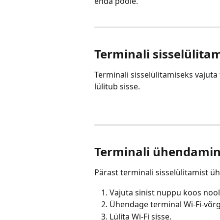
enda poole.
Terminali sisselülita
Terminali sisselülitamiseks vajut
lülitub sisse.
Terminali ühendami
Pärast terminali sisselülitamist 
Vajuta sinist nuppu koos noo
Ühendage terminal Wi-Fi-võrgu
Lülita Wi-Fi sisse.