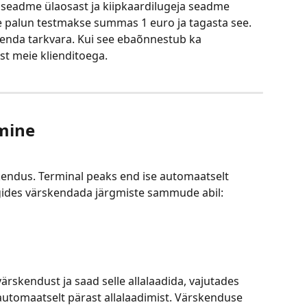
seadme ülaosast ja kiipkaardilugeja seadme 
e palun testmakse summas 1 euro ja tagasta see. 
enda tarkvara. Kui see ebaõnnestub ka 
st meie klienditoega.
mine
kendus. Terminal peaks end ise automaatselt 
gides värskendada järgmiste sammude abil:
rskendust ja saad selle allalaadida, vajutades 
 automaatselt pärast allalaadimist. Värskenduse 