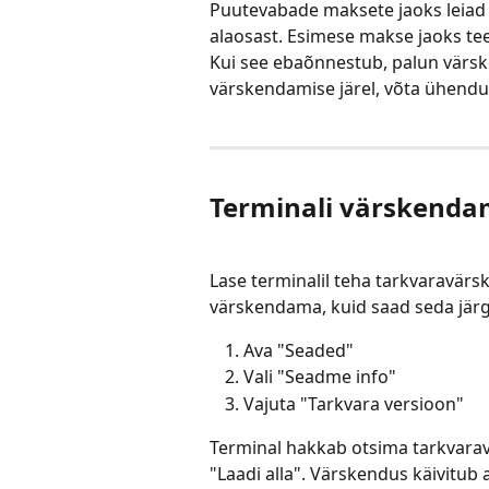
Puutevabade maksete jaoks leiad 
alaosast. Esimese makse jaoks te
Kui see ebaõnnestub, palun värsk
värskendamise järel, võta ühendu
Terminali värskenda
Lase terminalil teha tarkvaravärs
värskendama, kuid saad seda jär
Ava "Seaded"
Vali "Seadme info"
Vajuta "Tarkvara versioon"
Terminal hakkab otsima tarkvaravä
"Laadi alla". Värskendus käivitub