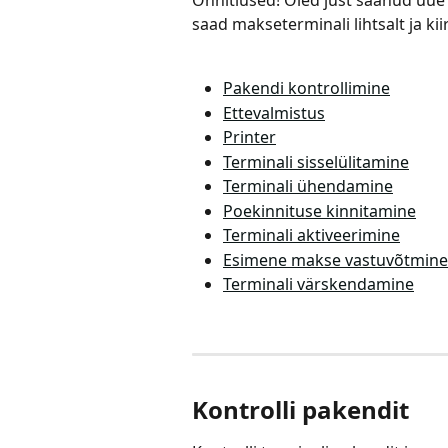
Õnnitlused! Oled just saanud uue
saad makseterminali lihtsalt ja kii
Pakendi kontrollimine
Ettevalmistus
Printer
Terminali sisselülitamine
Terminali ühendamine
Poekinnituse kinnitamine
Terminali aktiveerimine
Esimene makse vastuvõtmine
Terminali värskendamine
Kontrolli pakendit