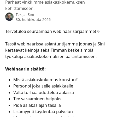
Parhaat vinkkimme asiakaskokemuksen
kehittämiseen!
Tekijä:
Sini
30. huhtikuuta 2026
Tervetuloa seuraamaan webinaarisarjaamme! ✨
Tässä webinaarissa asiantuntijamme Joonas ja Sini 
kertaavat keinoja sekä Timman keskeisimpiä 
työkaluja asiakaskokemuksen parantamiseen.
Webinaarin sisältö:
Mistä asiakaskokemus koostuu?
Personoi jokaiselle asiakkaalle
Vältä turhaa odottelua aulassa
Tee varaaminen helpoksi
Pidä asiakas ajan tasalla
Lisämyynti täydentää palvelun