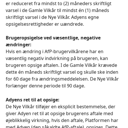
er reduceret fra mindst to (2) måneders skriftligt 
varsel i de Gamle Vilkår til mindst én (1) måneds 
skriftligt varsel i de Nye Vilkår. Adyens egne 
opsigelsesrettigheder er uændrede.
Brugeropsigelse ved væsentlige, negative 
ændringer:
Hvis en ændring i AfP-brugervilkårene har en 
væsentlig negativ indvirkning på brugeren, kan 
brugeren opsige aftalen. I de Gamle Vilkår krævede 
dette én måneds skriftligt varsel og skulle ske inden 
for 60 dage fra ændringsmeddelelsen. De Nye Vilkår 
forlænger denne periode til 90 dage.
Adyens ret til at opsige:
De Nye Vilkår tilføjer en eksplicit bestemmelse, der 
giver Adyen ret til at opsige brugerens aftale med 
øjeblikkelig virkning, hvis den aftale, Platformen har 
med Adyen (den såkaldte AfP-aftale), opsiges. Dette 